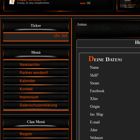
SE
Freitag, 29. May 2026|00:00Uhr
Autor:
Joinus
Ticker
»
Ihr habt Spaß an einer Gemeinschaft und am Zocken ....:
dan
Hi
Menü
D
eine Daten:
Newsarchiv
Name
Partner werden!!
Skill?
Kalender
Steam
Kontakt
Facebook
Impressum
Xfire
Datenschutzerklärung
Origin
fav. Map
Clan Menü
E-mail
Alter
Regeln
Wohnort