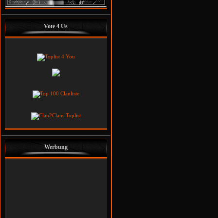
Vote 4 Us
Werbung
Godzi
Helo
Leader
Co-Leader