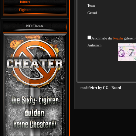
Joinus
Team
Fightus
Grund
NO Cheats
Ja ich habe die
gelesen 
Regeln
Antispam
modifiziert by CG - Board