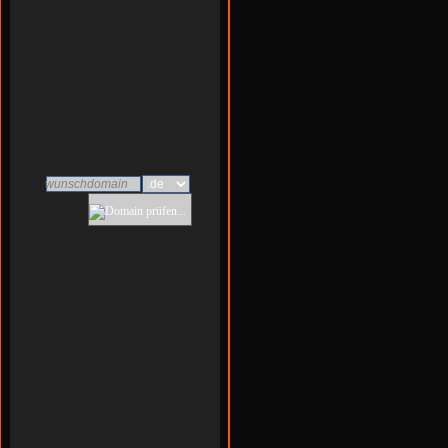
39 Jahre
30 Jahre
n/a
Biebesheim am Rhein
wunschdomain